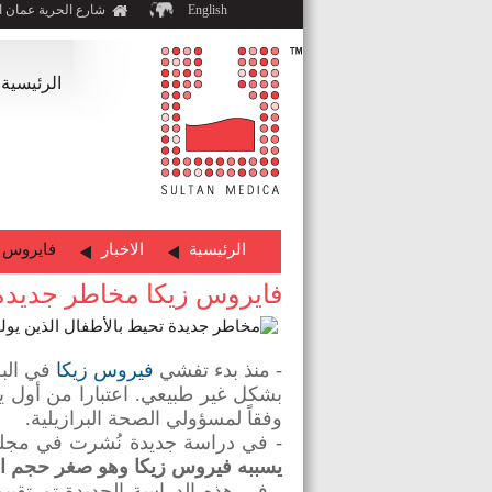
English
شارع الحرية عمان ا
الرئيسية
الرئيسية
الاخبار
فايروس ز
فايروس زيكا مخاطر جديدة
- منذ بدء تفشي
فيروس زيكا
في الب
وفقاً لمسؤولي الصحة البرازيلية.
- في دراسة جديدة نُشرت في مجلة جاما لطب العيون
يسببه فيروس زيكا وهو صغر حجم الر