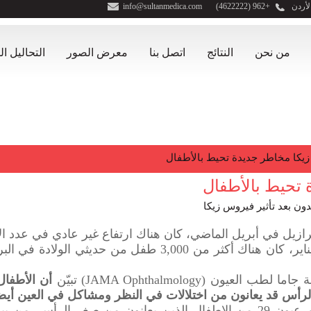
لأردن
+962 (4622222)
info@sultanmedica.com
من نحن
النتائج
اتصل بنا
معرض الصور
التحاليل ا
يكا مخاطر جديدة تحيط بالأطفال
 تحيط بالأطفال
رازيل في أبريل الماضي، كان هناك ارتفاع غير عادي في عدد ا
بشكل غير طبيعي. اعتبارا من أول يناير، كان هناك أكثر من 00
 (JAMA Ophthalmology) تبيّن
أن الأطفال
أس قد يعانون من اختلالات في النظر ومشاكل في العين أيضا