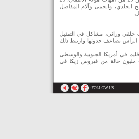
ح الجلدي، والحمى وآلام المفاصل
 خلقي وراثي، مشاكل في التمثيل
 الرأس تضاعف حدوثها وارتبط ذلك
رة الأولى في البرازيل في الربيع الماضي، لكنه الآن مستوطن في 30 بلد وإقليم في أمريكا الجنوبية والوسطى
ومنطقة البحر الكاريبي. وتقدر منظمة الصحة العالمية أنه يمكن أن يكون هناك ما يصل إلى 4 مليون حالة من فيروس زيكا في
FOLLOW US: