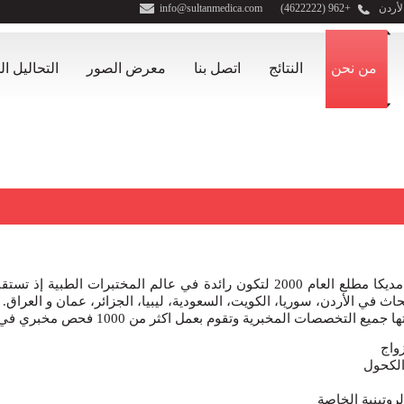
لأردن
+962 (4622222)
info@sultanmedica.com
من نحن
النتائج
اتصل بنا
معرض الصور
التحاليل ا
أسست مجموعة سلطان مديكا مطلع العام 2000 لتكون رائدة في عالم المختبرات ا
ث في الأردن، سوريا، الكويت، السعودية، ليبيا، الجزائر، عمان و العراق. 
صصات المخبرية وتقوم بعمل اكثر من 1000 فحص مخبري في المجالات التالية:
زواج
الكحول
روتينية الخاصة