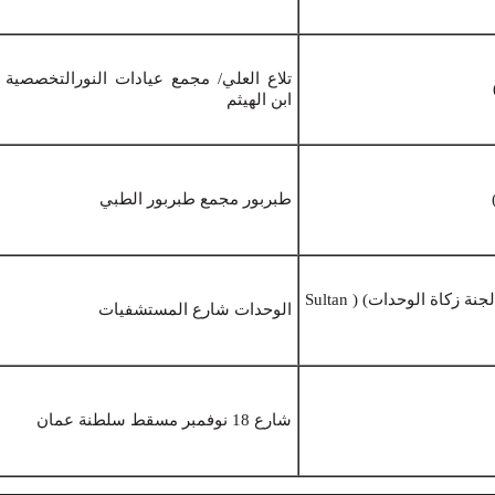
تلاع العلي/ مجمع عيادات النورالتخصصي
ابن الهيثم
طبربور مجمع طبربور الطبي
مختبرات المركز الطبي الخيري الشامل (لجنة زكاة الوحدات) ( Sultan
الوحدات شارع المستشفيات
شارع 18 نوفمبر مسقط سلطنة عمان